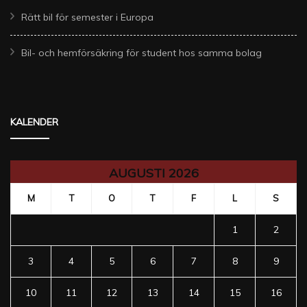
Rätt bil för semester i Europa
Bil- och hemförsäkring för student hos samma bolag
KALENDER
AUGUSTI 2026
M
T
O
T
F
L
S
1
2
3
4
5
6
7
8
9
10
11
12
13
14
15
16