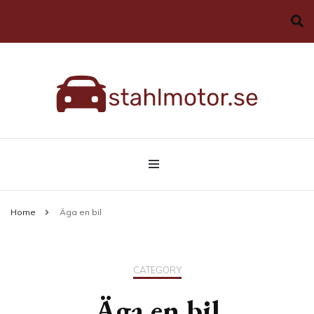
Allt du behöver veta om bilar
stahlmotor.se
Home
Äga en bil
CATEGORY
Äga en bil