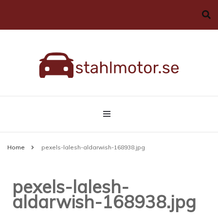
Allt du behöver veta om bilar
stahlmotor.se
Home
pexels-lalesh-aldarwish-168938.jpg
pexels-lalesh-
aldarwish-168938.jpg