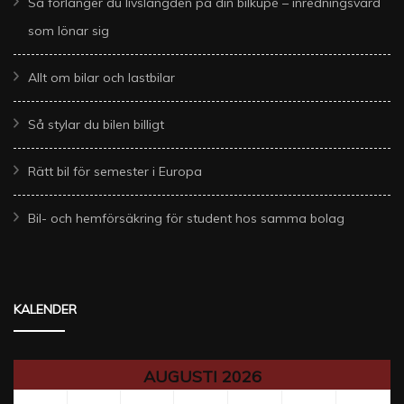
Så förlänger du livslängden på din bilkupé – inredningsvård
som lönar sig
Allt om bilar och lastbilar
Så stylar du bilen billigt
Rätt bil för semester i Europa
Bil- och hemförsäkring för student hos samma bolag
KALENDER
AUGUSTI 2026