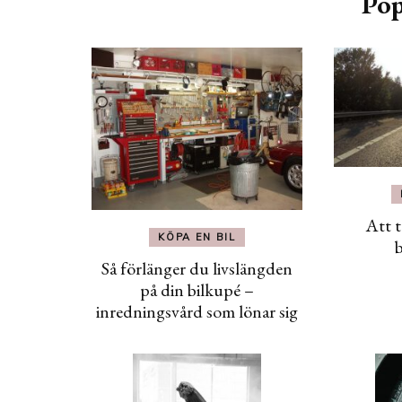
Pop
Att t
KÖPA EN BIL
b
Så förlänger du livslängden
på din bilkupé –
inredningsvård som lönar sig