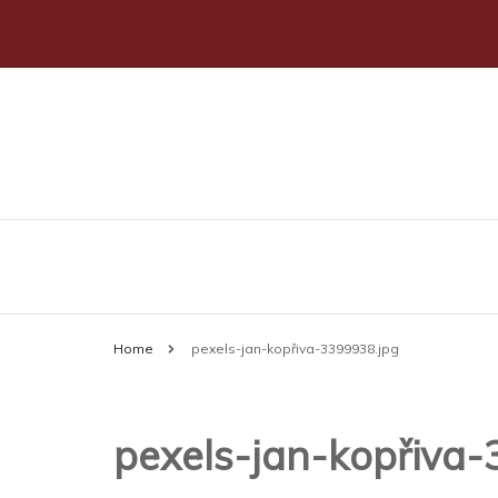
Allt du behöver veta om bilar
stahlmotor.se
Home
pexels-jan-kopřiva-3399938.jpg
pexels-jan-kopřiva