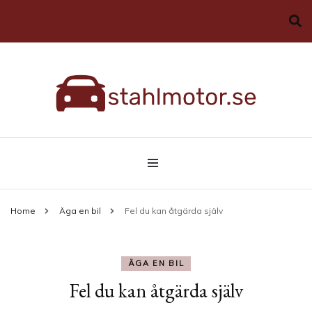
Allt du behöver veta om bilar
stahlmotor.se
Home
Äga en bil
Fel du kan åtgärda själv
ÄGA EN BIL
Fel du kan åtgärda själv