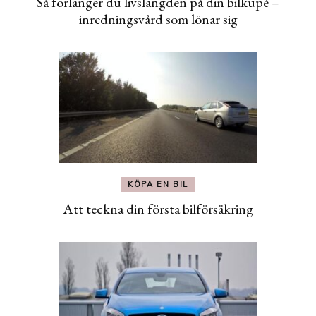
Så förlänger du livslängden på din bilkupé –
inredningsvård som lönar sig
KÖPA EN BIL
Att teckna din första bilförsäkring