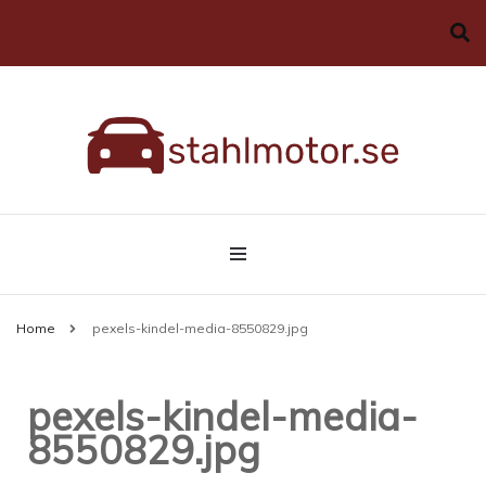
Allt du behöver veta om bilar
stahlmotor.se
Home
pexels-kindel-media-8550829.jpg
pexels-kindel-media-
8550829.jpg