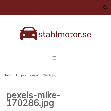
Allt du behöver veta om bilar
stahlmotor.se
Home
pexels-mike-170286.jpg
pexels-mike-
170286.jpg