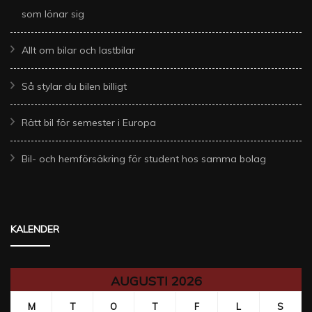
som lönar sig
Allt om bilar och lastbilar
Så stylar du bilen billigt
Rätt bil för semester i Europa
Bil- och hemförsäkring för student hos samma bolag
KALENDER
AUGUSTI 2026
M
T
O
T
F
L
S