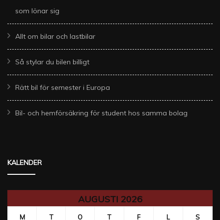
som lönar sig
Allt om bilar och lastbilar
Så stylar du bilen billigt
Rätt bil för semester i Europa
Bil- och hemförsäkring för student hos samma bolag
KALENDER
AUGUSTI 2026
M
T
O
T
F
L
S