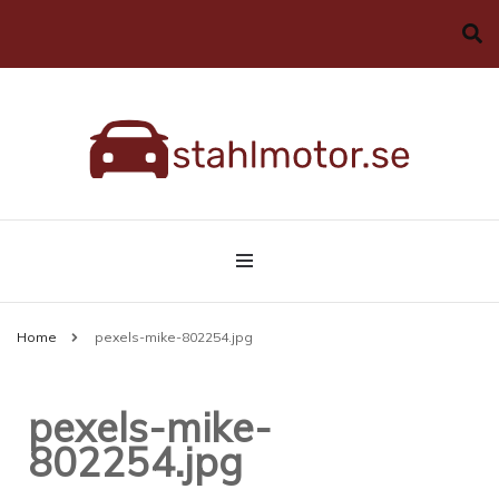
Allt du behöver veta om bilar
stahlmotor.se
Home
pexels-mike-802254.jpg
pexels-mike-
802254.jpg