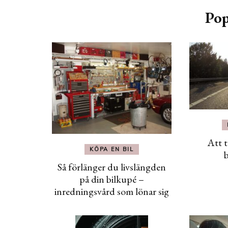
Pop
Att t
KÖPA EN BIL
b
Så förlänger du livslängden
på din bilkupé –
inredningsvård som lönar sig