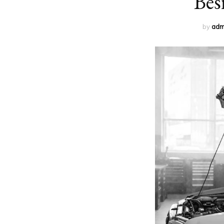
Bes
by
adm