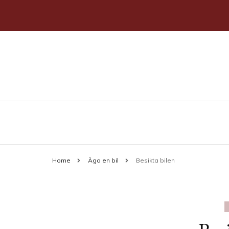
Allt du behöver veta om bilar
stahlmotor.se
Home
Äga en bil
Besikta bilen