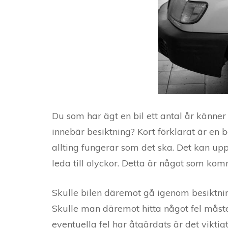
Du som har ägt en bil ett antal år känner
innebär besiktning? Kort förklarat är en be
allting fungerar som det ska. Det kan up
leda till olyckor. Detta är något som kom
Skulle bilen däremot gå igenom besiktnin
Skulle man däremot hitta något fel måste d
eventuella fel har åtgärdats är det viktigt 