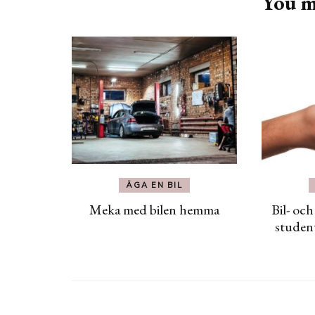
You ma
ÄGA EN BIL
Meka med bilen hemma
Bil- oc
studen