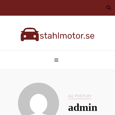
Allt du behöver veta om bilar
stahlmotor.se
ALL POSTS BY
admin