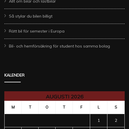
Allt om bilar och lastbilar
Så stylar du bilen billigt
Rätt bil för semester i Europa
Bil- och hemförsäkring för student hos samma bolag
KALENDER
AUGUSTI 2026
M
T
O
T
F
L
S
1
2