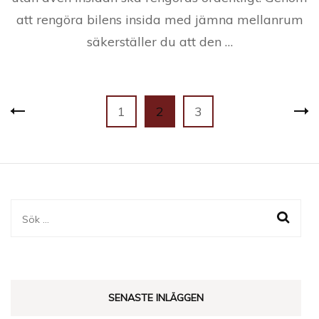
att rengöra bilens insida med jämna mellanrum
säkerställer du att den …
Sidnumrering
Page
Page
Page
1
2
3
för
inlägg
Sök
efter:
SENASTE INLÄGGEN