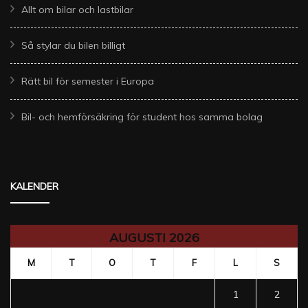
Allt om bilar och lastbilar
Så stylar du bilen billigt
Rätt bil för semester i Europa
Bil- och hemförsäkring för student hos samma bolag
KALENDER
AUGUSTI 2026
M
T
O
T
F
L
S
1
2