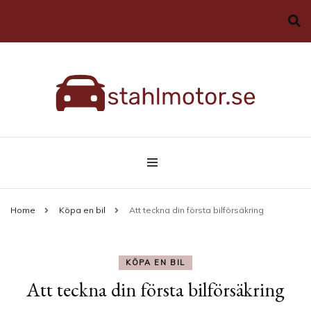
Allt du behöver veta om bilar
stahlmotor.se
Home
Köpa en bil
Att teckna din första bilförsäkring
KÖPA EN BIL
Att teckna din första bilförsäkring