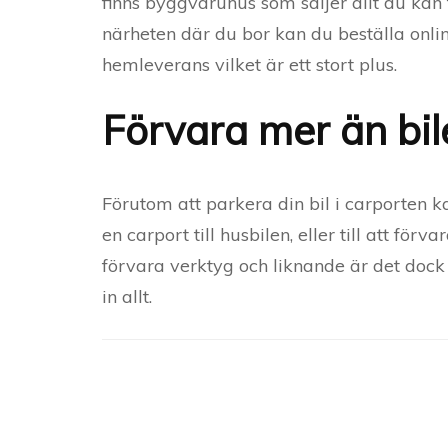
finns byggvaruhus som säljer allt du kan 
närheten där du bor kan du beställa onli
hemleverans vilket är ett stort plus.
Förvara mer än bil
Förutom att parkera din bil i carporten 
en carport till husbilen, eller till att för
förvara verktyg och liknande är det doc
in allt.
Post
Navigation