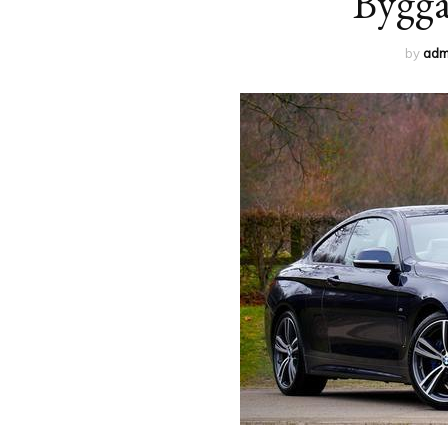
Bygga
by
adm