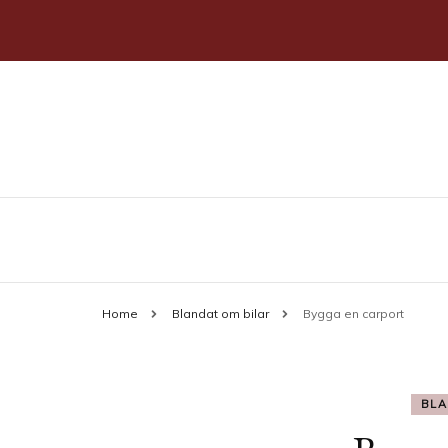
Allt du behöver veta om bilar
stahlmotor.se
Home
Blandat om bilar
Bygga en carport
BLA