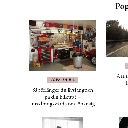
Pop
Att t
KÖPA EN BIL
b
Så förlänger du livslängden
på din bilkupé –
inredningsvård som lönar sig