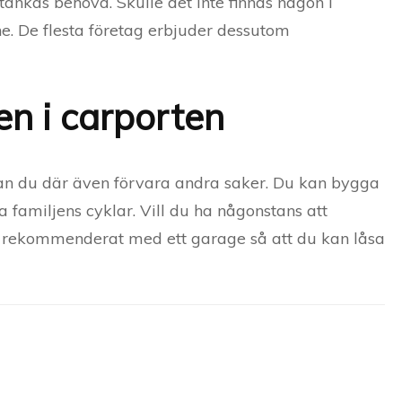
tänkas behöva. Skulle det inte finnas någon i
ne. De flesta företag erbjuder dessutom
en i carporten
kan du där även förvara andra saker. Du kan bygga
vara familjens cyklar. Vill du ha någonstans att
k rekommenderat med ett garage så att du kan låsa