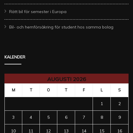
Rätt bil för semester i Europa
Bil- och hemförsäkring för student hos samma bolag
KALENDER
AUGUSTI 2026
M
T
O
T
F
L
S
1
2
3
4
5
6
7
8
9
10
11
12
13
14
15
16