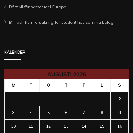
Rätt bil för semester i Europa
Bil- och hemförsäkring för student hos samma bolag
KALENDER
AUGUSTI 2026
M
T
O
T
F
L
S
1
2
3
4
5
6
7
8
9
10
11
12
13
14
15
16