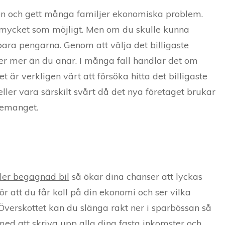
jden och gett många familjer ekonomiska problem.
å mycket som möjligt. Men om du skulle kunna
 spara pengarna. Genom att välja det
billigaste
r mer än du anar. I många fall handlar det om
 är verkligen värt att försöka hitta det billigaste
eller vara särskilt svårt då det nya företaget brukar
nemanget.
ler begagnad bil
så ökar dina chanser att lyckas
ör att du får koll på din ekonomi och ser vilka
 Överskottet kan du slänga rakt ner i sparbössan så
med att skriva upp alla dina fasta inkomster och