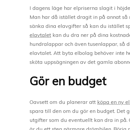
I dagens läge har elpriserna slagit i hö
Man har då istället dragit in på annat s
sänka dina elavgifter så kan du istället
elavtalet
kan du dra ner på dina kostnade
hundralappar och även tusenlappar, så det
elavtalet. Att byta elbolag behöver inte h
sköta uppsägningen av det gamla abon
Gör en budget
Oavsett om du planerar att
köpa en ny el
spara till den om du gör en budget. Det g
utgifter som du eventuellt kan dra in på.
är du ett steg närmare drömbilen. Börja 