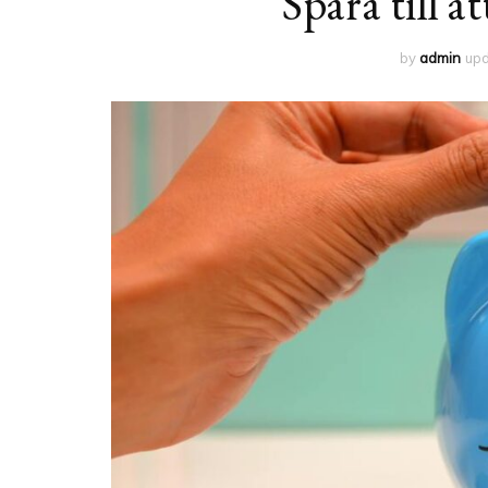
Spara till 
by
admin
up