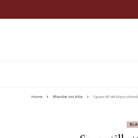
Allt du behöver veta om bilar
stahlmotor.se
Home
Blandat om bilar
Spara till att köpa drömb
BLA